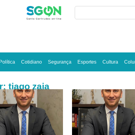
Política
Cotidiano
Segurança
Esportes
Cultura
Colu
: tiago zaia