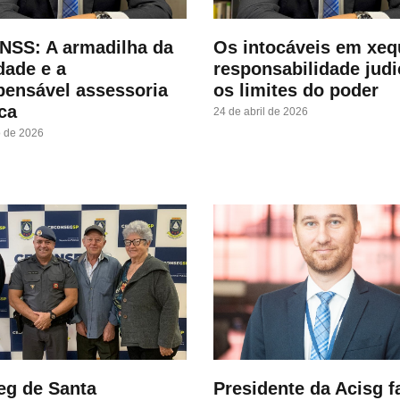
NSS: A armadilha da
Os​ intocáveis em xeq
idade e a
responsabilidade judi
pensável assessoria
os limites do poder
ica
24 de abril de 2026
o de 2026
eg de Santa
Presidente da Acisg f