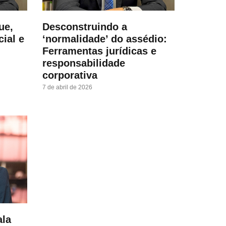
ue,
Desconstruindo a
cial e
‘normalidade’ do assédio:
Ferramentas jurídicas e
responsabilidade
corporativa
7 de abril de 2026
ala