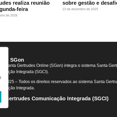
udes realiza reunião
sobre gestão e desafi
gunda-feira
23 de dezembro de 2025
eiro de 2026
re o SGon
tal Santa Gertrudes Online (SGon) integra o sistema Santa Ger
icação Integrada (SGCI).
ê
I/2025 – Todos os direitos reservados ao sistema Santa Gertr
nicação I
ntegrada.
ta Gertrudes Comunicação Integrada (SGCI)