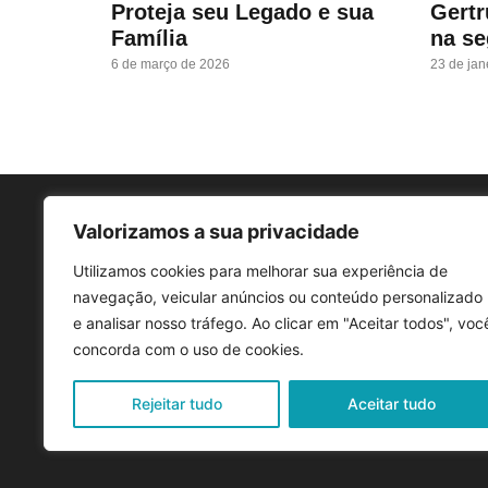
Proteja seu Legado e sua
Gertr
Família
na se
6 de março de 2026
23 de jan
Valorizamos a sua privacidade
Sob
Utilizamos cookies para melhorar sua experiência de
O por
navegação, veicular anúncios ou conteúdo personalizado
Comun
e analisar nosso tráfego. Ao clicar em "Aceitar todos", voc
© SGC
concorda com o uso de cookies.
Comu
Rejeitar tudo
Aceitar tudo
San