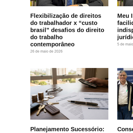
Flexibilização de direitos
Meu I
do trabalhador x “custo
facil
brasil” desafios do direito
indis
do trabalho
juríd
contemporâneo
5 de mai
26 de maio de 2026
Planejamento Sucessório:
Cons