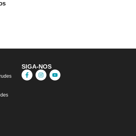
os
SIGA-NOS
trudes
udes