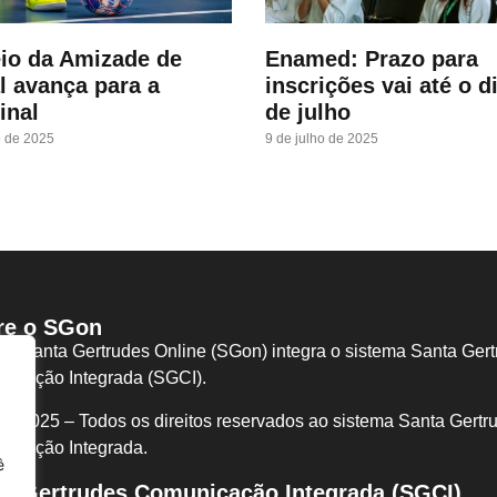
io da Amizade de
Enamed: Prazo para
l avança para a
inscrições vai até o d
inal
de julho
o de 2025
9 de julho de 2025
re o SGon
tal Santa Gertrudes Online (SGon) integra o sistema Santa Ger
icação Integrada (SGCI).
I/2025 – Todos os direitos reservados ao sistema Santa Gertr
nicação I
ntegrada.
ê
ta Gertrudes Comunicação Integrada (SGCI)