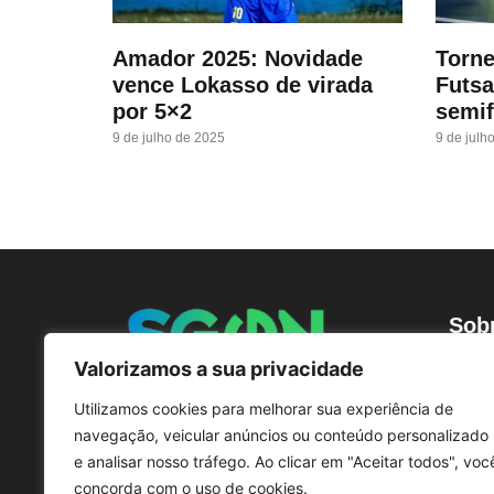
Amador 2025: Novidade
Torne
vence Lokasso de virada
Futsa
por 5×2
semif
9 de julho de 2025
9 de julh
Sob
O por
Valorizamos a sua privacidade
Comun
Utilizamos cookies para melhorar sua experiência de
© SGC
navegação, veicular anúncios ou conteúdo personalizado
Comu
e analisar nosso tráfego. Ao clicar em "Aceitar todos", voc
San
concorda com o uso de cookies.