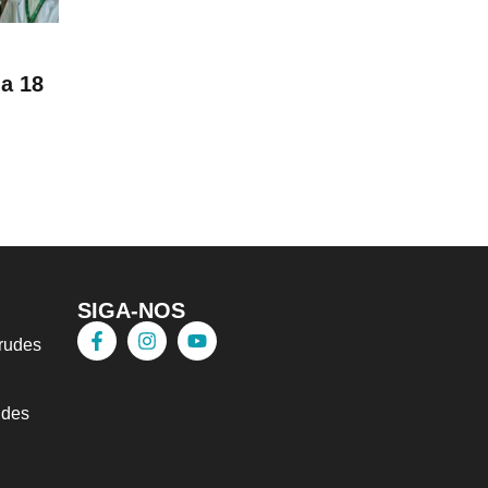
ia 18
SIGA-NOS
trudes
udes