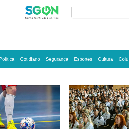
Política
Cotidiano
Segurança
Esportes
Cultura
Colu