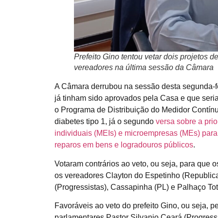
Prefeito Gino tentou vetar dois projetos d
vereadores na última sessão da Câmara
A Câmara derrubou na sessão desta segunda-feir
já tinham sido aprovados pela Casa e que seria
o Programa de Distribuição do Medidor Contínu
diabetes tipo 1, já o segundo
versa sobre a pri
individuais (MEIs) e microempresas (MEs) par
reparos em bens e logradouros públicos
.
Votaram contrários ao veto, ou seja, para que o
os vereadores Clayton do Espetinho (Republi
(Progressistas), Cassapinha (PL) e Palhaço To
Favoráveis ao veto do prefeito Gino, ou seja, p
parlamentares Pastor Silvanio Ceará (Progressi