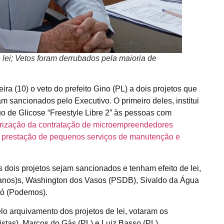
e lei; Vetos foram derrubados pela maioria de
a (10) o veto do prefeito Gino (PL) a dois projetos que
m sancionados pelo Executivo. O primeiro deles, institui
o de Glicose “Freestyle Libre 2” às pessoas com
orização da contratação de microempreendedores
a prestação de pequenos serviços de manutenção e
s dois projetos sejam sancionados e tenham efeito de lei,
canos)s, Washington dos Vasos (PSDB), Sivaldo da Água
tó (Podemos).
elo arquivamento dos projetos de lei, votaram os
stas), Marcos do Gás (PL) e Luiz Basso (PL).