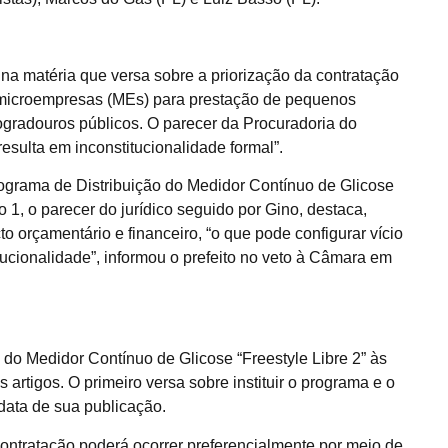
 na matéria que versa sobre a priorização da contratação
 microempresas (MEs) para prestação de pequenos
gradouros públicos. O parecer da Procuradoria do
esulta em inconstitucionalidade formal”.
 Programa de Distribuição do Medidor Contínuo de Glicose
o 1, o parecer do jurídico seguido por Gino, destaca,
to orçamentário e financeiro, “o que pode configurar vício
itucionalidade”, informou o prefeito no veto à Câmara em
o do Medidor Contínuo de Glicose “Freestyle Libre 2” às
artigos. O primeiro versa sobre instituir o programa e o
 data de sua publicação.
ontratação poderá ocorrer preferencialmente por meio de