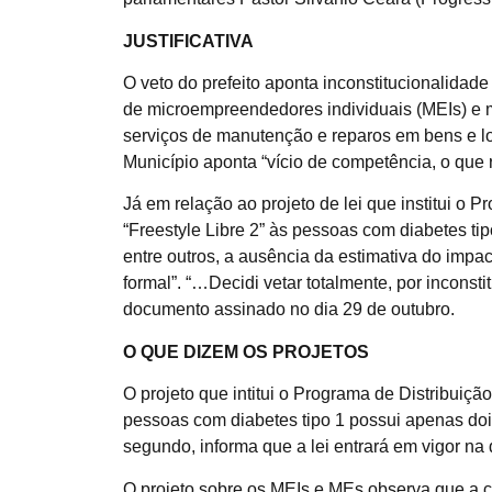
JUSTIFICATIVA
O veto do prefeito aponta inconstitucionalidade
de microempreendedores individuais (MEIs) e
serviços de manutenção e reparos em bens e lo
Município aponta “vício de competência, o que r
Já em relação ao projeto de lei que institui o
“Freestyle Libre 2” às pessoas com diabetes tip
entre outros, a ausência da estimativa do impac
formal”. “…Decidi vetar totalmente, por inconst
documento assinado no dia 29 de outubro.
O QUE DIZEM OS PROJETOS
O projeto que intitui o Programa de Distribuiçã
pessoas com diabetes tipo 1 possui apenas dois 
segundo, informa que a lei entrará em vigor na
O projeto sobre os MEIs e MEs observa que a c