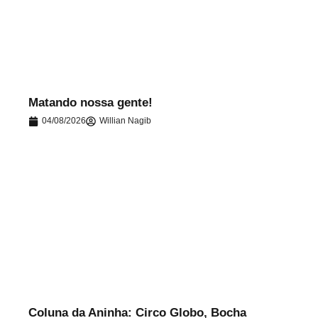
.
Matando nossa gente!
04/08/2026
Willian Nagib
.
Coluna da Aninha: Circo Globo, Bocha